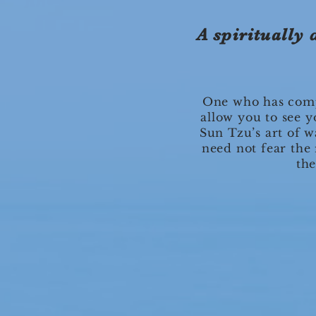
A spiritually 
One who has compl
allow you to see y
Sun Tzu’s art of 
need not fear the 
th