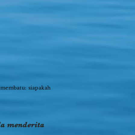
ah membatu: siapakah
da menderita