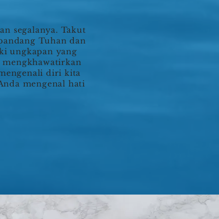
an segalanya. Takut
a pandang Tuhan dan
iki ungkapan yang
lu mengkhawatirkan
mengenali diri kita
 Anda mengenal hati