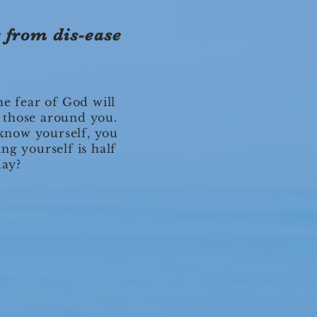
r from dis-ease
e fear of God will
f those around you.
know yourself, you
ng yourself is half
day?