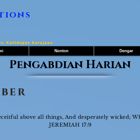
tions
n, Kehidupan Kerajaan
mi
Nonton
Dengar
Pengabdian Harian
mber
eceitful above all things, And desperately wicked; W
JEREMIAH 17:9