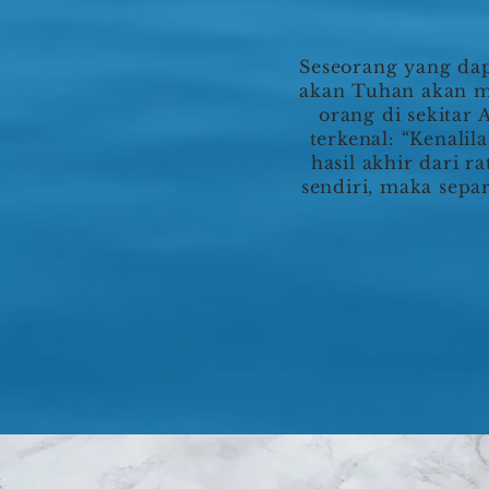
Seseorang yang dap
akan Tuhan akan m
orang di sekitar
terkenal: “Kenal
hasil akhir dari r
sendiri, maka sepa