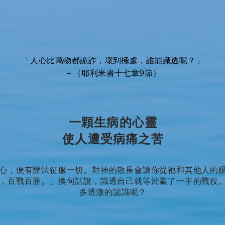
「人心比萬物都詭詐，壞到極處，誰能識透呢？」
－（耶利米書十七章9節）
一顆生病的心靈
使人遭受病痛之苦
心，便有辦法征服一切。對神的敬畏會讓你從祂和其他人的
，百戰百勝。」換句話說，識透自己就等於贏了一半的戰役
多透澈的認識呢？