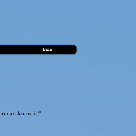
Baca
ho can know it?”