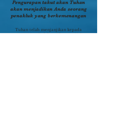
Pengurapan takut akan Tuhan
akan menjadikan Anda seorang
penakluk yang berkemenangan
Tuhan telah menjanjikan kepada
umat-Nya di dalam Ulangan 28:7
bahwa semua musuh-musuh mereka
akan lari ketakutan. “Mereka akan lari
bertujuh arah” menandakan kekalahan
yang pasti dan seluruhnya di tangan
orang-orang kudus-Nya. Pernyataan
yang penuh keberanian itu terlihat
sangat tidak masuk akal dengan
kenyataan bahwa 7 suku di Kanaan,
jauh lebih banyak dan lebih kuat
daripada orang Israel. Namun Tuhan
menjanjikan kepada mereka
kemenangan sepenuhnya apabila
mereka mau berjalan di dalam jalan-
jalan-Nya (Ul 7:11-12, 22-24). Ketika
Anda berjalan dalam perkenanan
perjanjian-Nya, kemenangan dan
keberhasilan menjadi milik Anda.