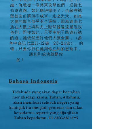
姓：仇敵從一條路來攻擊他們，必從七
條路逃跑。如此應許擺明了：仇敵在祂
聖徒面前將潰不成軍、逃之夭夭。如此
大膽的斷言似乎不合邏輯，因為迦南七
族在人數上與兵力上顯然皆遠遠超過以
色列。即便如此，只要主的子民遵行祂
的道，祂依然應許他們大獲全勝，（參
考申命記七章11-12節、23-24節）。的
確，只要你行在祂與你立約的恩寵中，
勝利和成功就是你
的！
Bahasa Indonesia
Tidak ada yang akan dapat bertahan
menghadapi kamu: Tuhan, Allahmu,
akan membuat seluruh negeri yang
kauinjak itu menjadi gemetar dan takut
kepadamu, seperti yang dijanjikan
Tuhan kepadamu. ULANGAN 11:25