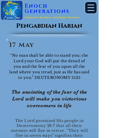
Enoch
Generations
Kebenaran Kerajaan, Kehidupan Kerajaan
Pengabdian Harian
17 May
“No man shall be able to stand you; the
Lord your God will put the dread of
you and the fear of you upon all the
land where you tread, just as He has said
to you.” DEUTERONOMY 11:25
The anointing of the fear of the
Lord will make you victorious
overcomers in life
The Lord promised His people in
Deuteronomy 28:7 that all their
enemies will flee in terror. “They will
flee in seven ways” signifies their