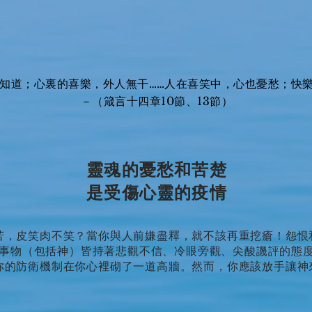
知道；心裏的喜樂，外人無干……人在喜笑中，心也憂愁；快
－（箴言十四章10節、13節）
靈魂的憂愁和苦楚
是受傷心靈的疫情
苦，皮笑肉不笑？當你與人前嫌盡釋，就不該再重挖瘡！怨恨
事物（包括神）皆持著悲觀不信、冷眼旁觀、尖酸譏評的態
你的防衛機制在你心裡砌了一道高牆。然而，你應該放手讓神