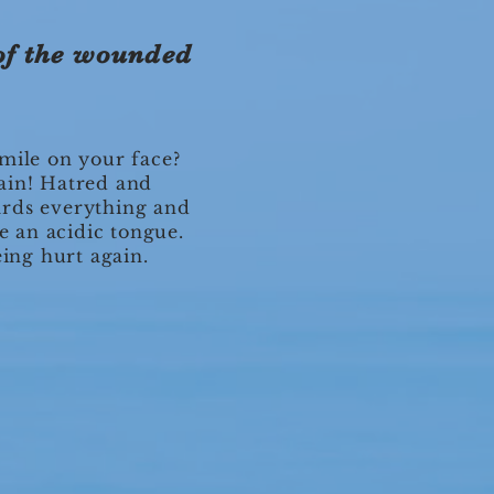
 of the wounded
smile on your face?
ain! Hatred and
wards everything and
e an acidic tongue.
ing hurt again.