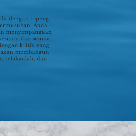
nda dengan topeng
permusuhan, Anda
akan menyimpangkan
 sesuatu dan semua
engan kritik yang
da akan membangun
 relakanlah, dan