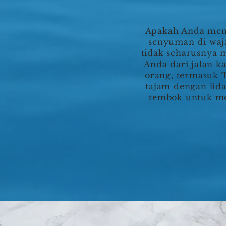
Apakah Anda meny
senyuman di waj
tidak seharusnya 
Anda dari jalan k
orang, termasuk 
tajam dengan li
tembok untuk me