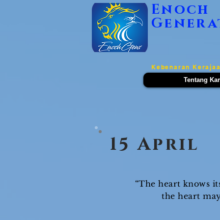
Enoch
Genera
Kebenaran Kerajaa
Tentang Ka
15 April
“The heart knows its
the heart may