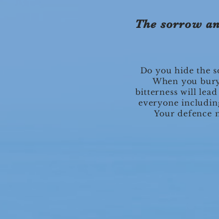
The sorrow and
Do you hide the s
When you bury 
bitterness will lea
everyone including
Your defence m