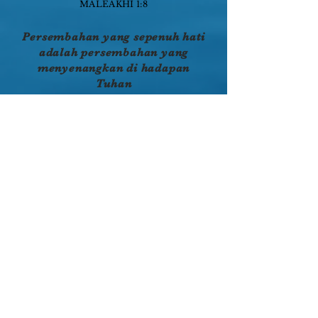
MALEAKHI 1:8
Persembahan yang sepenuh hati
adalah persembahan yang
menyenangkan di hadapan
Tuhan
Seberapa penting Tuhan bagi Anda?
Jalur kunci untuk masuk ke dalam
pentingnya Tuhan dalam hidup Anda
adalah melalui ukuran persembahan
yang Anda berikan kepada-Nya:
persembahan waktu, uang, dan usaha.
Apakah Anda takut akan Tuhan dan
memberikan persembahan kepada
Tuhan dengan ketaatan yang penuh
sukacita atau Anda merasa terpaksa
dan malah memberi karena merasa
wajib (2 Kor 9:7)? Apakah Tuhan
adalah Raja dan Tuhan bagi Anda?
Kecuali Ia menjadi Tuhan atas
segalanya, maka Dia bukanlah Tuhan
sama sekali!