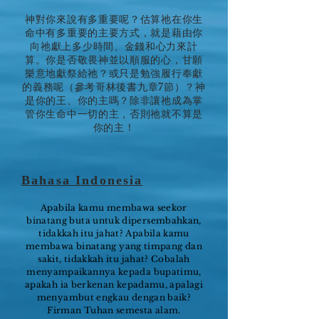
神對你來說有多重要呢？估算祂在你生
命中有多重要的主要方式，就是藉由你
向祂獻上多少時間、金錢和心力來計
算。你是否敬畏神並以順服的心，甘願
樂意地獻祭給祂？或只是勉強履行奉獻
的義務呢（參考哥林後書九章7節）？神
是你的王、你的主嗎？除非讓祂成為掌
管你生命中一切的主，否則祂就不算是
你的主！
Bahasa Indonesia
Apabila kamu membawa seekor
binatang buta untuk dipersembahkan,
tidakkah itu jahat? Apabila kamu
membawa binatang yang timpang dan
sakit, tidakkah itu jahat? Cobalah
menyampaikannya kepada bupatimu,
apakah ia berkenan kepadamu, apalagi
menyambut engkau dengan baik?
Firman Tuhan semesta alam.