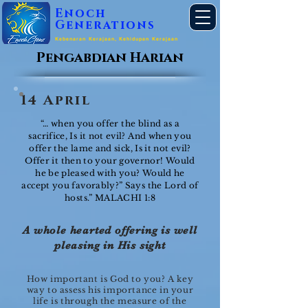
Enoch
Generations
Kebenaran Kerajaan, Kehidupan Kerajaan
Pengabdian Harian
14 April
“… when you offer the blind as a
sacrifice, Is it not evil? And when you
offer the lame and sick, Is it not evil?
Offer it then to your governor! Would
he be pleased with you? Would he
accept you favorably?” Says the Lord of
hosts.” MALACHI 1:8
A whole hearted offering is well
pleasing in His sight
How important is God to you? A key
way to assess his importance in your
life is through the measure of the