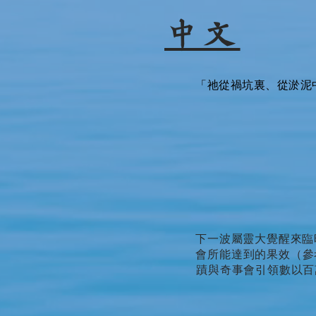
中文
「祂從禍坑裏、從淤泥
下一波屬靈大覺醒來臨時
會所能達到的果效（參
蹟與奇事會引領數以百