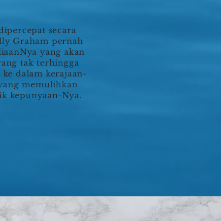
dipercepat secara
illy Graham pernah
uliaanNya yang akan
ang tak terhingga
ke dalam kerajaan-
 yang memulihkan
lik kepunyaan-Nya.