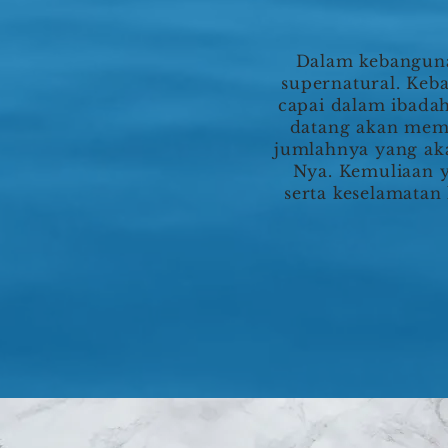
Dalam kebangunan
supernatural. Keb
capai dalam ibada
datang akan memb
jumlahnya yang ak
Nya. Kemuliaan 
serta keselamatan