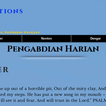
tions
n, Kehidupan Kerajaan
mi
Nonton
Dengar
Pengabdian Harian
er
 up out of a horrible pit, Out of the miry clay, An
shed my steps. He has put a new song in my mouth –
ll see it and fear, And will trust in the Lord.” PSAL