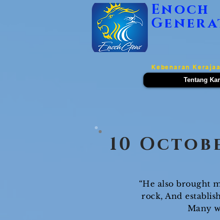
Enoch
Genera
Kebenaran Kerajaa
Tentang Ka
10 Octob
“He also brought me
rock, And establi
Many wi