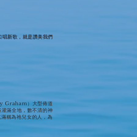
口唱新歌，就是讚美我們
 Graham）大型佈道
將灌滿全地，數不清的神
充滿稱為祂兒女的人，為