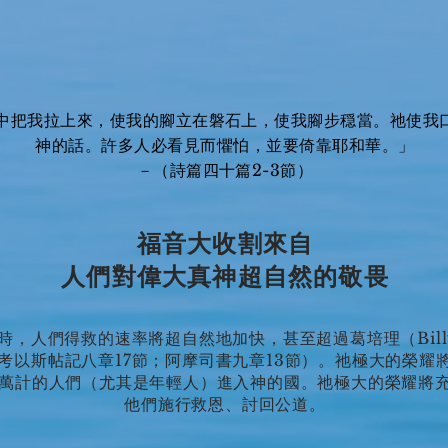
中把我拉上來，使我的腳立在磐石上，使我腳步穏當。祂使我
神的話。許多人必看見而懼怕，並要倚靠耶和華。」
－（詩篇四十篇2-3節）
福音大收割來自
人們對偉大真神超自然的敬畏
，人們得救的速率將超自然地加快，甚至超過葛培理（Billy
考以斯帖記八章17節；阿摩司書九章13節）。祂極大的榮耀
萬計的人們（尤其是年輕人）進入神的國。祂極大的榮耀將
他們施行救恩、討回公道。