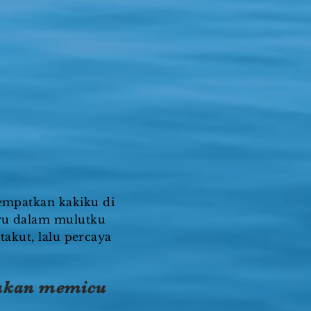
empatkan kakiku di
aru dalam mulutku
akut, lalu percaya
 akan memicu