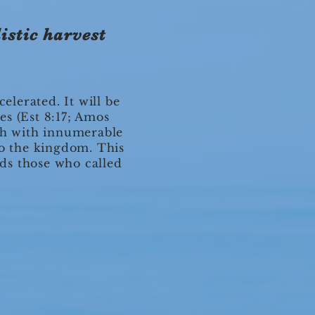
istic harvest
elerated. It will be
es (Est 8:17; Amos
rth with innumerable
to the kingdom. This
rds those who called