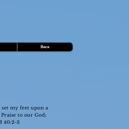
Baca
d set my feet upon a
 Praise to our God;
M 40:2-3