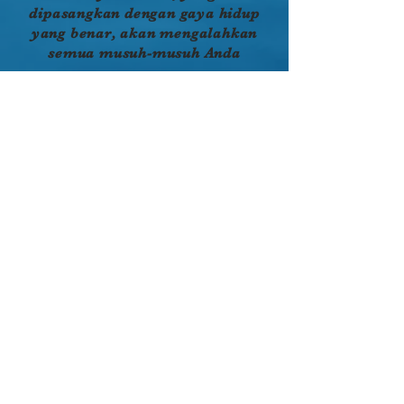
dipasangkan dengan gaya hidup
yang benar, akan mengalahkan
semua musuh-musuh Anda
Penyembahan yang berpusat kepada
Tuhan, yang terarah kepada semarak
dari Allah kita yang besar,
menyediakan ruang bagi hadirat-Nya
yang kudus untuk mempengaruhi
bumi. Penyembahan adalah sikap ilahi
dari kesadaran akan Tuhan di mana
seseorang sungguh-sungguh
meninggikan nama Tuhan di atas yang
lain. Ketika kemuliaan Tuhan hadir,
kuasa-Nya yang menakjubkan dan
kebaikan-Nya yang mencengangkan
menghasilkan rasa hormat yang sejati
dari orang-orang dalam
penghormatan terhadap kedahsyatan-
Nya.
Berhubungan