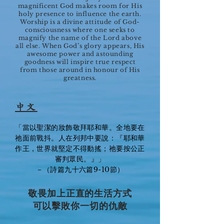
magnificent God makes room for His
holy presence to influence the earth.
Worship is a divine attitude of God-
consciousness where one seeks to
magnify the name of the Lord above
all else. When God’s glory appears, His
awesome power and astounding
goodness will inspire true respect
from those around in honour of His
greatness.
中文
「當以聖潔的妝飾敬拜耶和華。全地要在
祂面前戰抖。人在列邦中要說：『耶和華
作王，世界就堅定不得動搖；祂要按公正
審判眾民。』」
－（詩篇九十六篇9-10節）
敬畏加上正直的生活方式
可以擊敗你一切的仇敵