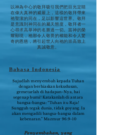
以神為中心的敬拜吸引我們把目光定睛
在偉大真神的威嚴上，這樣的敬拜帶來
祂聖潔的同在，足以影響這世界。敬拜
是意識到神同在的屬天態度，敬拜者一
心尋求高舉神的名勝過一切。當神的榮
耀顯現，祂那令人敬畏的權能和令人驚
奇的恩慈，將引起世人向祂的崇高致上
真誠敬意。
Bahasa Indonesia
Sujudlah menyembah kepada Tuhan
dengan berhiaskan kekudusan,
gemetarlah di hadapan-Nya, hai
segenap bumi! Katakanlah di antara
bangsa-bangsa: “Tuhan itu Raja!
Sungguh tegak dunia, tidak goyang. Ia
akan mengadili bangsa-bangsa dalam
kebenaran.” Mazmur 96:9-10
Penyembahan, yang