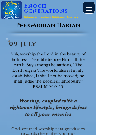
Enoch
Generations
Kebenaran Kerajaan, Kehidupan Kerajaan
Pengabdian Harian
09 July
“Oh, worship the Lord in the beauty of
holiness! Tremble before Him, all the
earth. Say among the nations, “The
Lord reigns; The world also is firmly
established, It shall not be moved; he
shall judge the peoples righteously.”
PSALM 96:9-10
Worship, coupled with a
righteous lifestyle, brings defeat
to all your enemies
God-centred worship that gravitates
towards the majesty of our