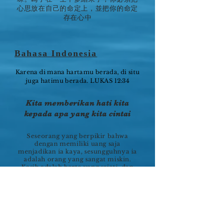
心思放在自己的命定上，並把你的命定
存在心中
Bahasa Indonesia
Karena di mana hartamu berada, di situ
juga hatimu berada. LUKAS 12:34
Kita memberikan hati kita
kepada apa yang kita cintai
Seseorang yang berpikir bahwa
dengan memiliki uang saja
menjadikan ia kaya, sesungguhnya ia
adalah orang yang sangat miskin.
Kasih adalah harta yang sejati, dan
lebih lagi seseorang membagikannya,
lebih lagi ia akan memperolehnya.
Pada hal inilah terletak harta rohani
kita: tidak ada keindahan yang dapat
dibandingkan dengan kelembutan
hati; hati yang mudah luluh dalam