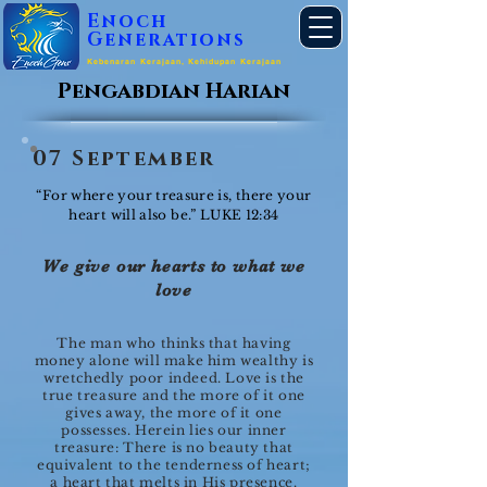
Enoch
Generations
Kebenaran Kerajaan, Kehidupan Kerajaan
Pengabdian Harian
07 September
“For where your treasure is, there your
heart will also be.” LUKE 12:34
We give our hearts to what we
love
The man who thinks that having
money alone will make him wealthy is
wretchedly poor indeed. Love is the
true treasure and the more of it one
gives away, the more of it one
possesses. Herein lies our inner
treasure: There is no beauty that
equivalent to the tenderness of heart;
a heart that melts in His presence.